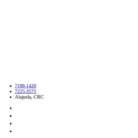
7188-1420
7225-3575
Alajuela, CRC
Qué ofrecemos
Instalaciones
Catálogo
Servicios