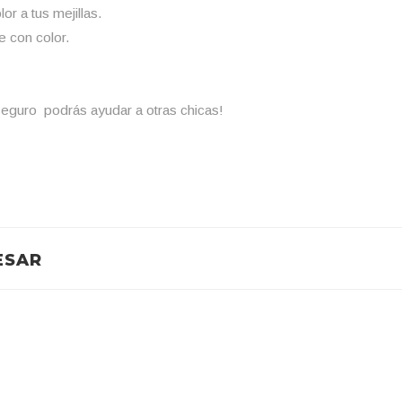
r a tus mejillas.
e con color.
eguro podrás ayudar a otras chicas!
ESAR