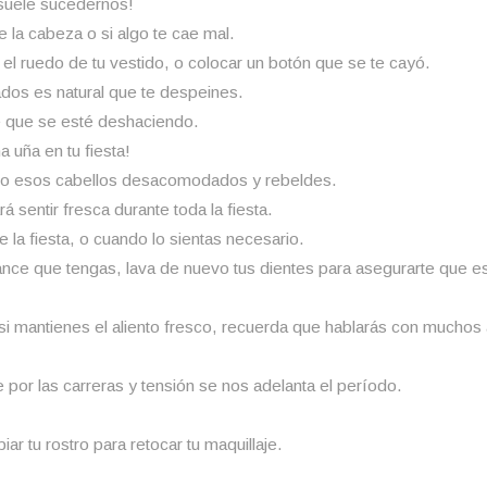
¡suele sucedernos!
la cabeza o si algo te cae mal.
 el ruedo de tu vestido, o colocar un botón que se te cayó.
tados es natural que te despeines.
de que se esté deshaciendo.
 uña en tu fiesta!
sitio esos cabellos desacomodados y rebeldes.
 sentir fresca durante toda la fiesta.
 la fiesta, o cuando lo sientas necesario.
hance que tengas, lava de nuevo tus dientes para asegurarte que es
 si mantienes el aliento fresco, recuerda que hablarás con much
 por las carreras y tensión se nos adelanta el período.
r tu rostro para retocar tu maquillaje.