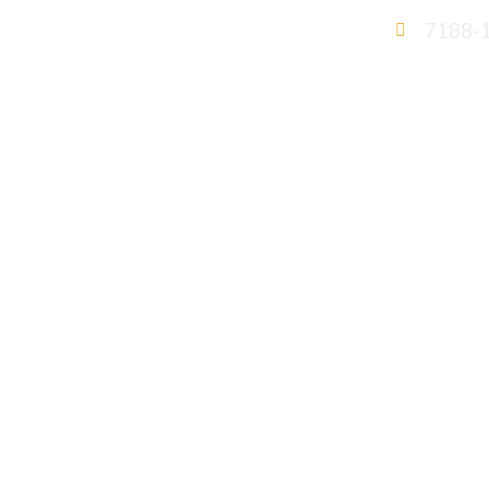
7188-
Qué of