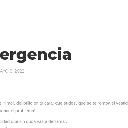
mergencia
YO 8, 2022
a el rímel, del brillo en tu cara, que sudes, que se te rompa el ves
cionar el problema!
icidad que sin duda vas a derramar.