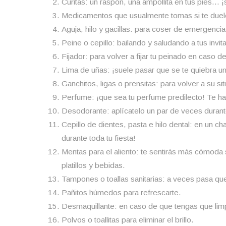
Curitas: un raspón, una ampollita en tus pies… 
Medicamentos que usualmente tomas si te duele 
Aguja, hilo y gacillas: para coser de emergencia
Peine o cepillo: bailando y saludando a tus invi
Fijador: para volver a fijar tu peinado en caso 
Lima de uñas: ¡suele pasar que se te quiebra una
Ganchitos, ligas o prensitas: para volver a su 
Perfume: ¡que sea tu perfume predilecto! Te hará
Desodorante: aplícatelo un par de veces durante
Cepillo de dientes, pasta e hilo dental: en un c
durante toda tu fiesta!
Mentas para el aliento: te sentirás más cómoda
platillos y bebidas.
Tampones o toallas sanitarias: a veces pasa que
Pañitos húmedos para refrescarte.
Desmaquillante: en caso de que tengas que limpia
Polvos o toallitas para eliminar el brillo.