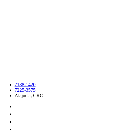
7188-1420
7225-3575
Alajuela, CRC
Qué ofrecemos
Instalaciones
Catálogo
Servicios