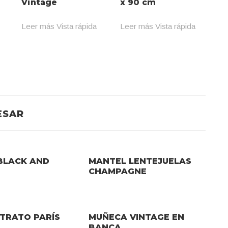
Vintage
x 90 cm
Leer más
Vista rápida
Leer más
Vista rápida
ESAR
BLACK AND
MANTEL LENTEJUELAS
CHAMPAGNE
TRATO PARÍS
MUÑECA VINTAGE EN
BANCA