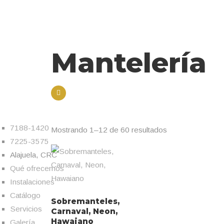
Mantelería
7188-1420
Mostrando 1–12 de 60 resultados
7225-3575
Ordenado
Alajuela, CRC
por
Qué ofrecemos
los
Instalaciones
últimos
Catálogo
Sobremanteles,
Servicios
Carnaval, Neon,
Hawaiano
Galería