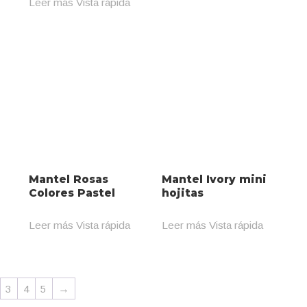
Leer más
Vista rápida
Mantel Rosas
Mantel Ivory mini
Colores Pastel
hojitas
Leer más
Vista rápida
Leer más
Vista rápida
3
4
5
→