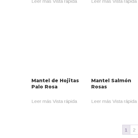
Leer más
Vista rápida
Leer más
Vista rápida
Mantel de Hojitas
Mantel Salmón
Palo Rosa
Rosas
Leer más
Vista rápida
Leer más
Vista rápida
1
2