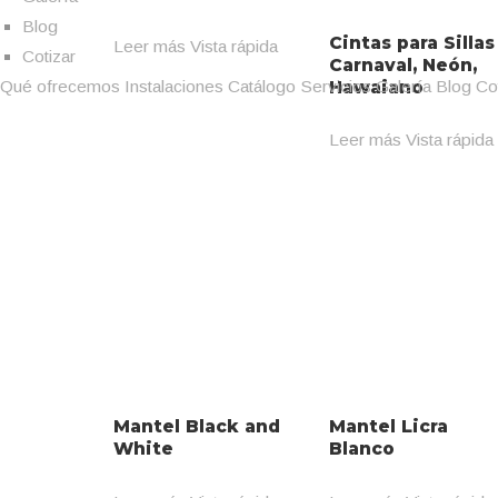
Blog
Cintas para Sillas 
Leer más
Vista rápida
Cotizar
Carnaval, Neón,
Qué ofrecemos
Instalaciones
Catálogo
Servicios
Galería
Blog
Co
Hawaiano
Leer más
Vista rápida
Mantel Black and
Mantel Licra
White
Blanco