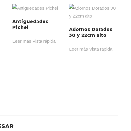
Antiguedades
Pichel
Adornos Dorados
30 y 22cm alto
Leer más
Vista rápida
Leer más
Vista rápida
ESAR