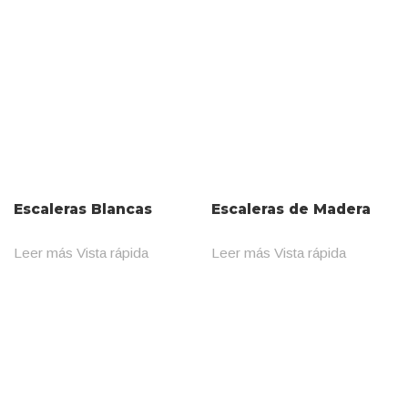
Escaleras Blancas
Escaleras de Madera
Leer más
Vista rápida
Leer más
Vista rápida