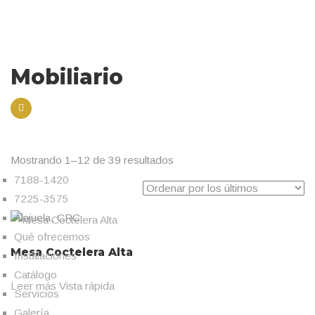
Mobiliario
Mostrando 1–12 de 39 resultados
Ordenado
7188-1420
por
7225-3575
los
Alajuela, CRC
últimos
Qué ofrecemos
Mesa Coctelera Alta
Instalaciones
Catálogo
Leer más
Vista rápida
Servicios
Galería