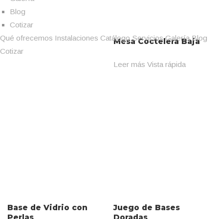
Blog
Cotizar
Qué ofrecemos
Instalaciones
Catálogo
Servicios
Galería
Blog
Mesa Coctelera Baja
Cotizar
Leer más
Vista rápida
Base de Vidrio con
Juego de Bases
Perlas
Doradas