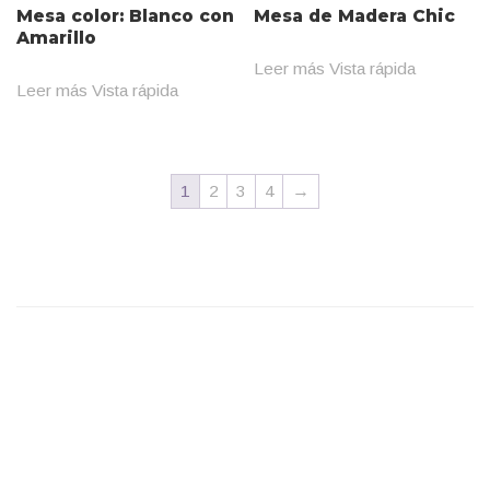
Mesa color: Blanco con
Mesa de Madera Chic
Amarillo
Leer más
Vista rápida
Leer más
Vista rápida
1
2
3
4
→